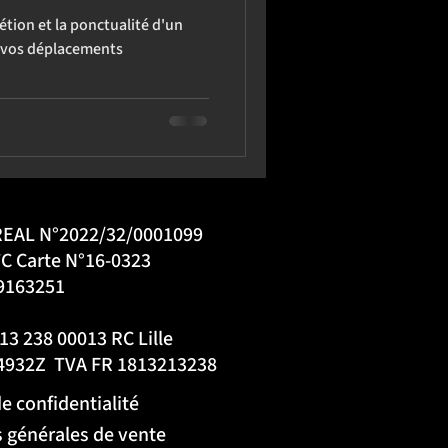
rétion et la ponctualité d'un
s vos déplacements
REAL N°2022/32/0001099
C Carte N°16-0323
9163251
213 238 00013 RC Lille
4932Z TVA FR 1813213238
de confidentialité
 générales de vente